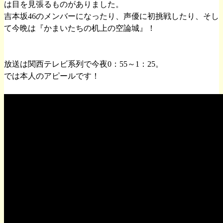
は目を見張るものがありました。
吉本坂46のメンバーになったり、声優に初挑戦したり、そし
て今晩は『かまいたちの机上の空論城』！
放送は関西テレビ系列で今夜0：55～1：25。
では本人のアピールです！