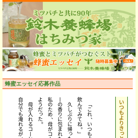
蜂蜜エッセイ応募作品
自
よ
私
丨
飲
い
分
母
う
の
の
久
ん
﹁
つ
で
が
だ
た
香
し
で
こ
も
っ
も
入
め
り
ぶ
み
れ
、
、
よ
た
淹
れ
に
り
て
。
り
れ
る
母
包
に
ね
い
。
き
る
コ
が
ま
帰
つ
っ
っ
が
丨
コ
れ
﹂
も
、