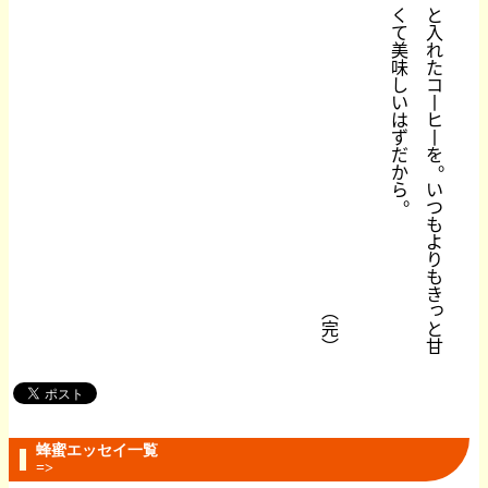
く
と
て
入
美
れ
味
た
し
コ
い
丨
は
ヒ
ず
丨
だ
を
。
か
ら
い
。
つ
も
よ
り
も
き
っ
︵
と
完
甘
︶
蜂蜜エッセイ一覧
=>