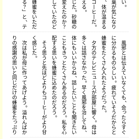
蜂
え
コ
る
し
変
じ
葉
い
。
蜜
る
丨
？
て
え
た
体
が
。
。
を
ヒ
﹂
い
た
が
気
い
丨
と
た
の
砂
温
に
、
た
だ
の
か
糖
ま
な
。
だ
テ
ど
？
の
る
り
り
く
配
こ
体
多
蜂
に
の
次
感
そ
す
と
に
く
夕
蜜
分
風
感
は
じ
う
る
も
も
は
方
を
か
邪
謝
私
た
思
思
き
い
話
の
た
る
と
。
っ
の
が
う
い
い
さ
テ
く
も
は
と
思
母
と
を
か
な
レ
さ
の
伝
た
い
に
先
蜂
ら
か
ビ
ん
ら
え
っ
く
と
作
ほ
蜜
ね
ニ
入
し
て
、
っ
ュ
さ
た
同
ど
に
れ
い
い
。
。
て
ん
丨
じ
よ
込
話
た
な
あ
あ
早
ス
だ
り
め
し
よ
疲
く
げ
る
く
が
け
も
た
た
う
れ
て
よ
の
風
部
の
コ
の
い
だ
て
も
、
っ
う
だ
邪
屋
蜂
丨
だ
こ
い
。
ろ
を
に
た
蜜
ヒ
ろ
と
そ
会
。
っ
溢
う
治
響
を
丨
う
も
う
。
。
れ
し
く
た
た
が
聞
だ
。
っ
ん
私
て
ら
よ
き
か
ぷ
ば
を
ね
母
す
り
た
ら
、
り
か
心
は
ぐ
甘
い
と