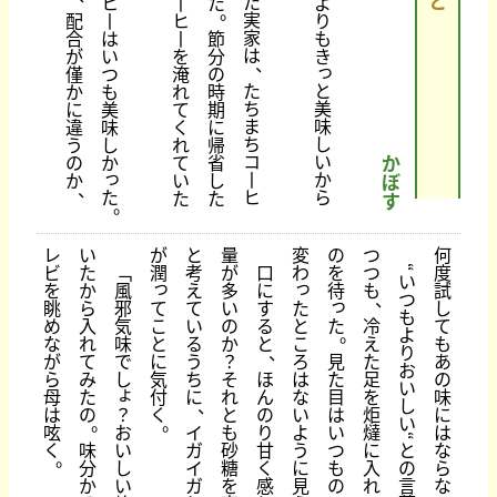
と
た
ヒ
丨
た
よ
。
実
配
丨
ヒ
り
家
合
は
丨
節
も
は
が
い
を
分
き
、
っ
僅
つ
淹
の
た
と
か
も
れ
時
ち
美
に
美
て
期
ま
味
違
味
く
に
ち
し
う
し
れ
帰
コ
い
の
か
て
省
か
っ
丨
か
か
い
し
ぼ
、
た
ヒ
ら
た
た
す
。
レ
い
が
と
量
変
の
つ
何
ビ
た
﹁
潤
考
が
口
わ
を
つ
度
“
い
っ
っ
を
か
風
え
多
に
待
も
試
、
つ
っ
て
た
眺
ら
邪
て
い
す
し
も
こ
と
た
め
入
気
い
の
る
冷
て
。
よ
と
こ
な
れ
味
る
か
と
え
も
、
り
に
ろ
見
が
て
で
う
？
た
あ
お
気
は
た
ら
み
し
ち
そ
ほ
足
の
い
ょ
付
な
目
母
た
に
れ
ん
を
味
、
し
？
く
い
は
は
の
と
の
炬
に
。
。
い
お
よ
い
呟
イ
も
り
燵
は
“
い
う
つ
く
味
ガ
砂
甘
に
と
な
。
し
に
も
分
イ
糖
く
入
の
ら
い
見
の
か
ガ
を
感
れ
言
な
、