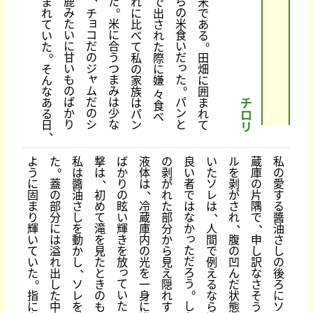
鹿
た
ら
ま
れ
で
米
。
み
の
れ
チ
に
出
で
ョ
た
米
米
て
比
さ
あ
い
コ
に
食
い
べ
れ
る
。
に
だ
合
い
た
て
た
。
甘
の
う
だ
私
際
田
っ
い
ジ
つ
そ
の
に
畑
ャ
た
も
ま
ん
家
嫌
に
。
ム
の
み
な
族
囲
々
だ
パ
ば
は
あ
は
ま
チ
食
の
ン
か
少
る
パ
れ
ロ
べ
シ
と
り
な
日
ン
て
リ
、
よ
た
私
撃
ば
液
の
良
い
ル
蔵
私
。
う
は
は
か
体
剥
い
た
を
庫
の
、
に
蓋
醬
り
は
が
者
ソ
剥
の
愛
、
固
の
油
初
の
れ
で
レ
が
片
す
ま
部
さ
め
眩
冷
た
は
は
さ
隅
る
、
り
分
し
て
い
蔵
部
な
れ
で
醬
、
、
輝
に
を
滝
輝
庫
分
か
人
油
っ
い
は
動
を
き
内
か
間
腹
申
さ
た
て
溢
か
見
を
の
ら
で
の
し
し
だ
い
れ
し
た
放
光
見
例
凹
訳
の
、
っ
ろ
た
出
と
を
え
え
ん
な
後
。
て
う
し
ソ
き
一
隠
る
だ
さ
ろ
。
い
指
た
レ
の
身
れ
な
状
そ
に
た
し
に
中
を
も
に
す
ら
態
う
ソ
。