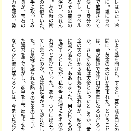
か
力
身
手
の
浴
る
決
で
に
レ
。
あ
し
を
が
に
に
び
そ
し
放
は
、
、
、
の
籠
取
似
の
て
置
雑
い
っ
時
ラ
め
宝
て
溢
黄
身
さ
に
た
、
。
て
の
ベ
石
い
れ
金
分
れ
ラ
み
衝
ル
勢
の
た
ん
の
の
て
ベ
冷
。
な
た
た
て
れ
を
に
金
か
は
間
い
。
。
、
だ
海
し
星
探
流
の
に
よ
、
ら
苔
お
ま
へ
そ
れ
天
さ
蓋
く
っ
か
を
茶
と
う
落
の
し
が
黄
蓋
た
に
手
碗
伸
と
ち
川
ず
織
金
を
の
流
で
に
び
し
た
か
め
姫
の
開
。
か
れ
剥
盛
て
た
ら
私
で
天
け
。
落
が
ら
い
が
あ
零
は
注
の
た
、
。
っ
私
ち
し
れ
あ
れ
天
ぎ
川
、
は
た
る
た
私
し
落
帝
口
が
す
。
机
ソ
彦
熱
の
ま
ち
と
が
生
る
っ
に
あ
レ
星
舌
た
い
彦
ま
と
々
、
っ
向
あ
た
は
を
は
流
星
れ
の
、
。
、
か
た
上
無
れ
に
た
蓋
お
。
っ
つ
何
と
今
下
情
星
な
と
米
て
い
か
こ
ま
反
に
が
る
と
注
の
、
駆
に
拭
ろ
で
転
も
の
い
ぎ
上
け
出
く
か
見
さ
そ
私
だ
う
口
に
。
だ
会
も
た
せ
の
の
ろ
こ
と
い
っ
し
の
黄
ど
た
流
手
う
と
の