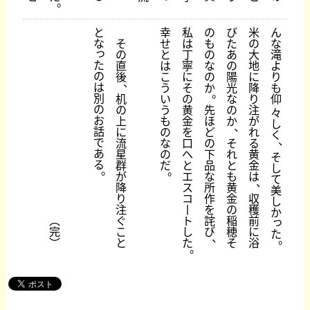
。
と
幸
私
の
び
米
ん
な
そ
せ
は
も
た
の
な
っ
の
と
丁
の
あ
大
滝
た
直
は
寧
な
の
地
よ
の
後
こ
に
の
陽
に
り
、
は
う
そ
か
光
降
も
。
別
机
い
の
な
り
仰
の
の
う
黄
先
の
注
々
お
上
も
金
ほ
か
が
し
、
話
に
の
を
ど
れ
く
、
で
流
な
口
の
そ
る
あ
星
の
へ
下
れ
黄
そ
る
群
だ
と
品
と
金
し
。
。
が
エ
な
も
は
て
、
降
ス
所
黄
美
り
コ
作
金
収
し
注
丨
を
の
穫
か
︵
ぐ
ト
詫
稲
前
っ
完
こ
し
び
穂
に
た
、
。
︶
と
た
そ
浴
。