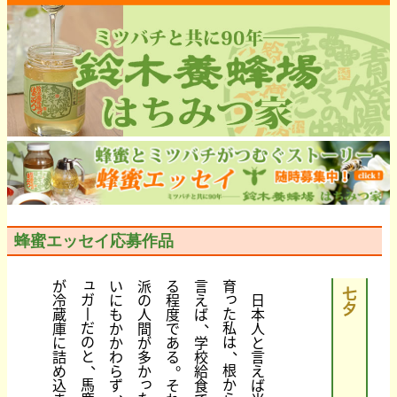
蜂蜜エッセイ応募作品
ュ
が
い
派
る
言
育
七
っ
ガ
冷
に
の
程
え
日
夕
丨
た
蔵
も
人
度
ば
本
、
だ
私
庫
か
間
で
人
の
は
に
か
が
あ
学
と
、
と
詰
わ
多
る
校
言
、
。
根
め
ら
か
給
え
っ
馬
か
込
ず
そ
食
ば
、