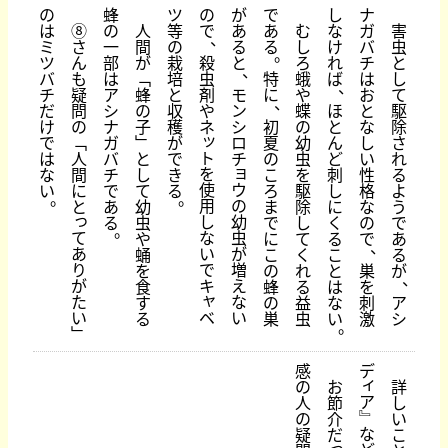
の
蜂
ツ
の
が
で
し
ナ
は
⑧
の
人
等
で
あ
あ
む
な
ガ
害
、
ミ
さ
一
間
の
る
る
し
け
バ
虫
。
ツ
ん
部
が
栽
殺
と
ろ
れ
チ
と
、
バ
も
は
﹁
培
虫
特
蛾
ば
は
し
、
チ
疑
ア
蜂
と
剤
モ
に
や
お
て
、
だ
問
シ
の
収
や
ン
蝶
ほ
と
駆
け
の
ナ
子
穫
ネ
シ
初
の
と
な
除
ッ
で
﹁
ガ
﹂
が
ロ
夏
幼
ん
し
さ
ト
は
人
バ
と
で
チ
の
虫
ど
い
れ
ョ
を
な
間
チ
し
き
こ
を
刺
性
る
使
ウ
い
に
で
て
る
ろ
駆
し
格
よ
。
。
用
の
と
あ
幼
ま
除
に
な
う
っ
し
幼
る
虫
で
し
く
の
で
。
て
な
虫
や
に
て
る
で
あ
、
あ
い
が
蛹
こ
く
こ
る
り
で
増
を
の
れ
と
巣
が
、
が
キ
え
食
蜂
る
は
を
ャ
た
な
す
の
益
な
刺
ア
ベ
い
い
る
巣
虫
い
激
シ
。
﹂
感
デ
ィ
の
お
詳
ア
人
節
し
﹄
の
介
い
な
疑
だ
こ
っ