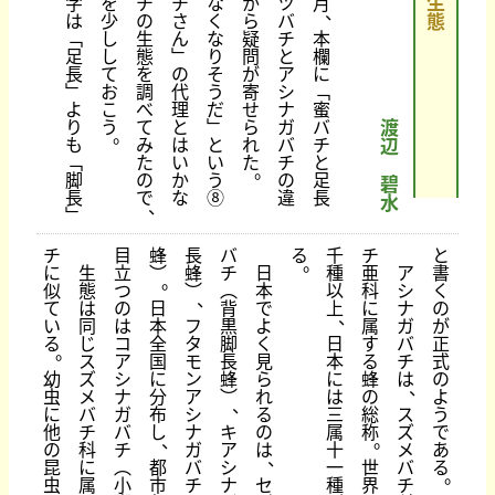
生
字
を
チ
チ
な
か
ツ
月
、
は
少
の
さ
く
ら
バ
態
﹁
し
生
ん
な
疑
チ
本
足
し
態
﹂
り
問
と
欄
長
て
を
の
そ
が
ア
に
﹂
お
調
代
う
寄
シ
﹁
よ
こ
べ
理
だ
せ
ナ
蜜
り
う
て
と
﹂
ら
ガ
バ
渡
。
も
み
は
と
れ
バ
チ
辺
﹁
た
い
い
た
チ
と
。
脚
の
か
う
の
足
碧
長
で
な
⑧
違
長
水
、
﹂
チ
目
蜂
長
バ
る
千
チ
と
。
に
生
立
︶
蜂
チ
日
種
亜
ア
書
。
似
態
つ
︶
︵
本
以
科
シ
く
、
て
は
の
日
背
で
上
に
ナ
の
、
い
同
は
本
フ
黒
よ
属
ガ
が
る
じ
コ
全
タ
脚
く
日
す
バ
正
。
ス
ア
国
モ
長
見
本
る
チ
式
幼
ズ
シ
に
ン
蜂
ら
に
蜂
は
の
、
虫
メ
ナ
分
ア
︶
れ
は
の
よ
、
に
バ
ガ
布
シ
る
三
総
ス
う
他
チ
バ
し
ナ
キ
の
属
称
ズ
で
、
。
の
科
チ
ガ
ア
は
十
メ
あ
、
昆
に
︵
都
バ
シ
一
世
バ
る
。
虫
属
小
市
チ
ナ
セ
種
界
チ