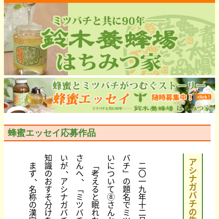
蜂蜜エッセイ応募作品
知
い
さ
い
バ
ア
ま
識
が
ん
﹁
に
チ
二
、
シ
ず
の
へ
考
つ
﹂
〇
、
、
ナ
お
ア
え
い
の
一
ガ
名
す
シ
﹁
る
て
題
九
バ
称
そ
ナ
ミ
と
⑧
名
年
チ
の
分
ガ
ツ
眠
さ
で
十
の
漢
け
バ
バ
れ
ん
ミ
二