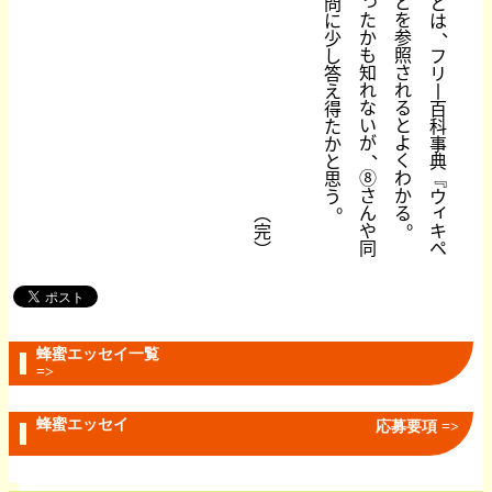
ど
問
と
た
を
に
は
、
か
参
少
も
照
し
フ
知
さ
答
リ
れ
れ
え
丨
な
る
得
百
い
と
た
科
が
よ
か
事
、
く
と
典
⑧
わ
思
﹃
さ
か
う
ウ
。
ィ
ん
る
︵
。
や
キ
完
同
ペ
︶
蜂蜜エッセイ一覧
=>
蜂蜜エッセイ
応募要項 =>