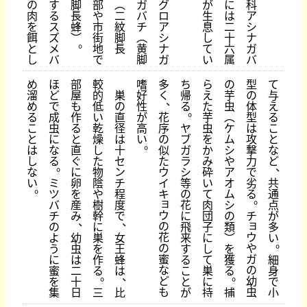
の
す
脚
部
︵
ガ
グ
が
に
科
肉
る
長
や
二
バ
ロ
生
は
ア
を
ス
蜂
市
紋
チ
ア
息
二
シ
餌
ズ
︶
街
脚
︵
シ
し
十
ナ
。
と
メ
地
長
黄
ナ
て
六
ガ
し
バ
で
脚
ガ
い
属
バ
め
ほ
部
較
嗜
多
ち
ら
の
型
て
溜
ど
屋
的
巣
好
く
帰
え
芋
の
与
、
め
で
も
低
の
性
る
た
虫
体
え
。
る
成
作
い
直
が
花
芋
︵
型
る
こ
虫
る
乾
径
高
序
ヤ
虫
ケ
は
こ
と
に
と
燥
は
い
の
ブ
を
ム
攻
と
。
は
な
直
し
十
似
ガ
か
シ
撃
な
し
る
ぐ
た
セ
た
ラ
み
や
力
ど
。
、
な
に
物
ン
ウ
シ
砕
ア
で
い
ミ
卵
陰
チ
イ
等
い
オ
劣
共
。
ツ
を
や
程
キ
の
て
ム
る
通
。
ョ
バ
産
樹
度
花
肉
シ
点
ウ
チ
み
幹
で
に
団
の
チ
が
、
、
ョ
の
の
に
飛
子
類
多
花
ウ
よ
幼
巣
女
来
に
︶
い
。
の
や
う
虫
を
王
す
し
を
蜜
ガ
に
は
作
蜂
る
て
獲
細
な
の
蜜
二
る
は
こ
巣
る
身
。
、
。
ど
幼
を
十
と
に
で
も
虫
集
日
三
比
が
持
捕
小