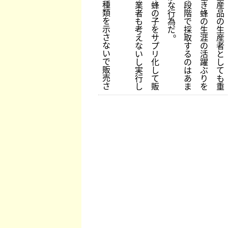
種
業
蜂
な
段
き
産
類
者
の
行
階
蜂
品
を
も
子
為
で
の
の
示
考
を
だ
採
生
生
。
さ
え
サ
取
涯
産
な
な
プ
す
の
者
い
い
リ
る
活
と
で
し
化
の
躍
し
販
実
し
は
ぶ
て
売
行
て
あ
り
も
さ
し
販
ま
を
重