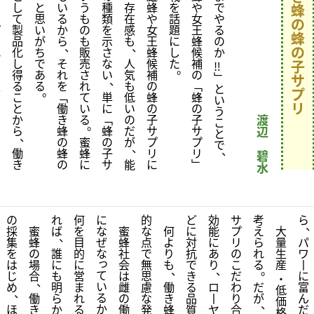
を
し
と
い
う
種
存
蜂
を
や
で
蜂
サ
て
思
る
も
類
在
や
話
女
や
の
プ
製
い
か
の
を
感
女
題
王
る
蜂
リ
品
が
ら
も
示
も
王
に
蜂
の
、
、
の
化
化
ち
販
さ
蜂
し
候
か
し
し
で
そ
売
な
人
候
た
補
子
‼
。
て
得
あ
れ
さ
い
気
補
の
﹂
サ
、
販
る
る
を
れ
も
の
﹁
と
。
プ
売
こ
﹁
て
単
低
蜂
蜂
い
リ
す
と
働
い
に
い
の
の
う
る
か
き
る
﹁
の
子
子
渡
こ
。
こ
ら
蜂
蜂
だ
サ
サ
辺
と
、
と
の
蜜
の
が
プ
プ
で
、
、
を
働
蜂
蜂
子
リ
リ
碧
想
き
の
に
サ
能
に
﹂
水
の
れ
何
に
的
ど
効
サ
考
ら
、
採
蜜
ば
を
な
蜜
な
何
に
能
プ
え
大
、
集
蜂
目
ぜ
蜂
点
よ
対
に
リ
ら
量
パ
を
の
誰
的
な
社
で
り
抗
あ
の
れ
生
ワ
っ
は
場
に
に
会
無
も
で
り
こ
る
産
丨
、
、
。
て
じ
合
も
営
は
思
き
だ
に
・
、
い
め
明
ま
雌
慮
働
る
ロ
わ
だ
富
低
、
る
働
ら
れ
の
な
き
品
丨
り
が
ん
価
、
か
ほ
き
か
る
働
発
蜂
質
ヤ
合
だ
格