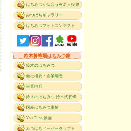
はちみつが似合う有名人投票
みつばちギャラリー
はちみつフォトコンテスト
鈴木養蜂場はちみつ家
鈴木のはちみつ
会社概要・企業理念
事業内容
、
鈴木のはちみつ 鈴木式養蜂
国産はちみつ事情
You Tube 動画
みつばちペーパークラフト