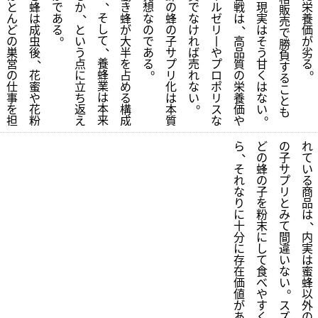
、
と
蜂
で
か
き
想
の
で
ル
戦
現
栄
販
、
そ
ん
は
あ
蜂
な
蜂
な
ゼ
は
実
養
売
、
し
ど
成
る
と
が
の
の
け
リ
は
価
で
。
て
の
虫
い
大
で
子
れ
丨
高
そ
が
勝
、
巣
後
う
半
あ
サ
ば
や
品
う
劣
負
、
養
営
点
を
る
プ
売
プ
質
甘
る
す
。
蜂
の
花
に
占
リ
れ
ロ
の
く
る
業
仕
蜜
立
め
化
な
ポ
栄
は
こ
は
事
や
ち
る
は
い
リ
養
な
と
。
本
を
花
返
構
本
ス
価
い
も
。
来
担
粉
え
成
質
な
や
ら
ど
の
れ
、
の
子
て
そ
蜂
サ
い
れ
の
プ
る
な
子
リ
商
り
を
と
品
に
粉
み
は
十
末
て
分
に
間
内
に
し
違
実
存
て
い
は
在
食
な
蜜
価
べ
い
蜂
。
値
や
以
が
す
ス
外
あ
く
ズ
の