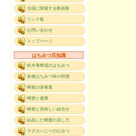
当場に関連する動画集
リンク集
。
お問い合わせ
トップページ
はちみつ豆知識
鈴木養蜂場のはちみつ
各種はちみつ味の特徴
蜂蜜の栄養素
、
蜂蜜と健康
蜂蜜と美味しい組合せ
結晶した蜂蜜の戻し方
マヌカハニーのひみつ