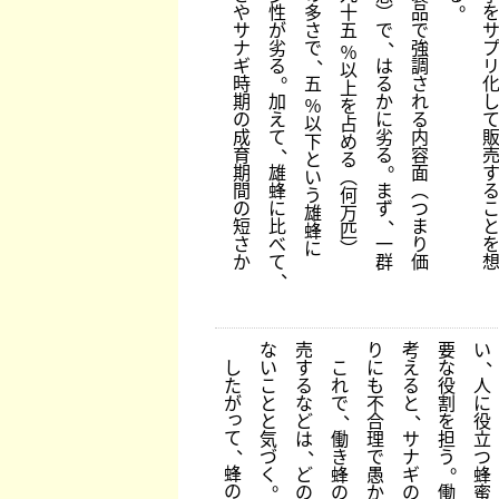
。
や
性
多
十
︶
品
サ
が
さ
五
で
で
、
ナ
劣
で
強
％
、
ギ
る
は
調
以
。
時
五
る
さ
上
期
加
か
れ
％
を
の
え
に
る
以
占
成
て
劣
内
下
め
、
育
る
容
と
る
。
期
雄
面
い
︵
間
蜂
ま
︵
う
何
の
に
ず
つ
雄
万
、
短
比
ま
蜂
匹
さ
べ
一
り
に
︶
か
て
群
価
、
な
売
り
考
要
い
し
い
す
こ
に
え
な
た
こ
る
れ
も
る
役
人
が
と
な
で
不
と
割
に
、
、
っ
と
ど
合
を
役
て
気
は
働
理
サ
担
立
、
、
づ
き
で
ナ
う
つ
。
蜂
く
ど
蜂
愚
ギ
蜂
。
の
の
の
か
の
働
蜜