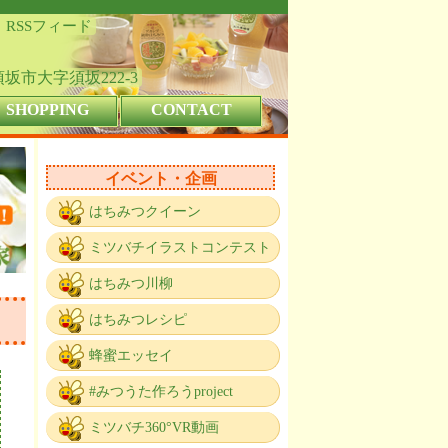
RSSフィード
県須坂市大字須坂222-3
SHOPPING
CONTACT
イベント・企画
はちみつクイーン
ミツバチイラストコンテスト
はちみつ川柳
はちみつレシピ
蜂蜜エッセイ
#みつうた作ろうproject
ミツバチ360°VR動画