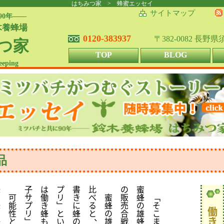
はちみつ家 > 蜂蜜エッセイ
サイトマップ
90年――
木養蜂場
0120-383937
〒382-0082 長野
つ家
TOP
BLOG
eeping
品
蜂
子
は
プ
書
比
の
蜜
の
可
サ
働
リ
き
べ
蜜
販
蜂
﹁
蜂
能
プ
き
﹂
に
る
蜂
売
の
そ
働
の
性
リ
蜂
と
蜂
と
の
合
雄
こ
、
き
子
と
﹂
も
い
の
雄
戦
蜂
ま