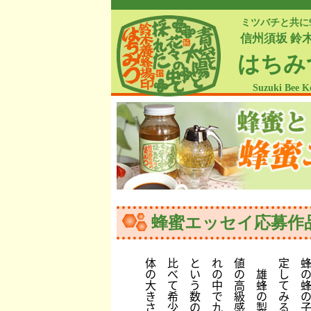
ミツバチと共に
信州須坂 鈴
はちみ
Suzuki Bee K
蜂蜜エッセイ応募作
体
比
と
れ
値
定
の
べ
い
の
の
雄
し
大
て
う
中
高
蜂
て
き
希
数
で
級
の
み
さ
少
の
九
感
製
る