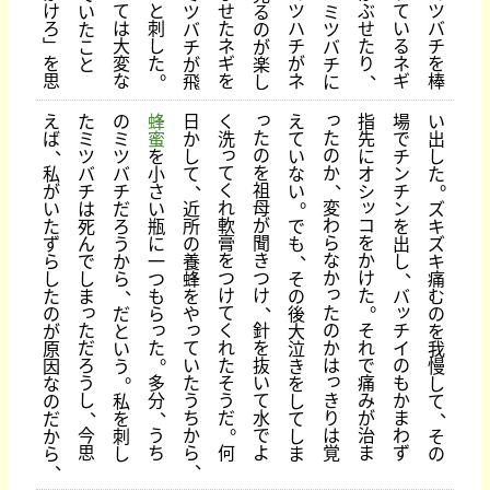
け
て
と
せ
ツ
ぶ
て
ツ
い
ツ
る
ミ
ろ
は
刺
た
ハ
せ
い
バ
た
バ
の
ツ
﹂
大
し
ネ
チ
た
る
チ
こ
チ
が
バ
を
変
た
ギ
が
り
ネ
を
と
が
楽
チ
。
、
思
な
を
ネ
ギ
棒
飛
し
に
っ
っ
え
た
の
蜂
日
く
え
指
場
い
た
た
ば
ミ
ミ
蜜
か
洗
て
先
で
出
、
っ
の
の
ツ
ツ
を
し
い
に
チ
し
て
を
か
私
バ
バ
小
て
な
オ
ン
た
、
、
。
く
祖
が
チ
チ
さ
い
シ
チ
。
ッ
れ
母
変
い
は
だ
い
近
ン
ズ
軟
が
わ
コ
た
死
ろ
瓶
所
で
を
キ
膏
聞
ら
を
ず
ん
う
に
の
も
出
ズ
、
を
き
な
か
ら
で
か
一
養
し
キ
、
つ
つ
か
け
し
し
ら
つ
蜂
そ
痛
、
っ
け
け
た
た
ま
も
を
の
バ
む
、
。
っ
ッ
た
て
の
だ
ら
や
後
の
っ
っ
の
た
く
針
そ
チ
が
と
大
を
か
だ
た
て
れ
を
れ
イ
原
い
泣
我
。
は
ろ
い
た
抜
で
の
因
う
き
慢
。
っ
う
多
た
そ
い
痛
も
な
を
し
き
し
分
う
う
て
み
か
の
私
し
て
、
、
、
り
ち
だ
水
が
ま
だ
を
て
。
は
今
う
か
で
治
わ
か
刺
し
そ
覚
思
ち
ら
何
よ
ま
ず
ら
し
ま
の
、
、