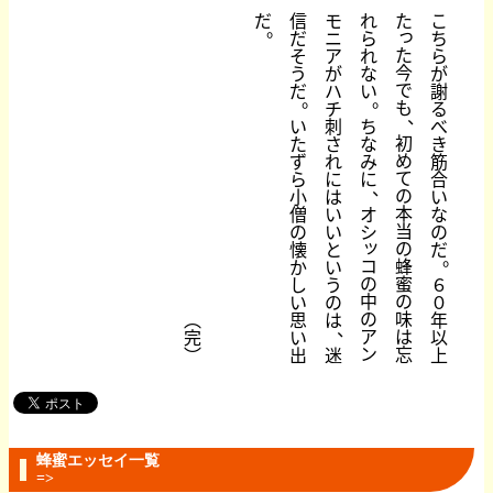
だ
信
モ
れ
た
こ
。
っ
だ
ニ
ら
ち
た
そ
ア
れ
ら
今
う
が
な
が
で
だ
ハ
い
謝
。
。
も
チ
る
、
い
刺
ち
べ
初
た
さ
な
き
め
ず
れ
み
筋
て
ら
に
に
合
、
の
小
は
い
本
僧
い
オ
な
当
の
い
シ
の
ッ
の
懐
と
だ
。
コ
蜂
か
い
の
蜜
し
う
６
中
の
い
の
０
の
味
︵
思
は
年
、
ア
は
完
い
以
ン
忘
︶
出
迷
上
蜂蜜エッセイ一覧
=>