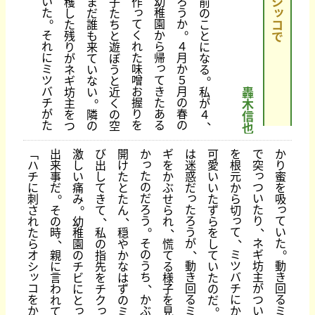
シ
い
幼
ろ
穫
ま
子
作
前
っ
ッ
た
稚
う
し
だ
た
の
。
て
園
か
た
誰
ち
こ
コ
。
そ
く
か
残
も
と
と
で
れ
れ
ら
４
り
来
遊
に
に
た
帰
月
が
て
ぼ
な
っ
ミ
味
か
ネ
い
う
る
。
て
ツ
噌
５
ギ
な
と
き
バ
お
月
坊
い
近
私
轟
。
た
チ
握
の
主
く
が
木
あ
が
り
春
を
隣
の
４
信
、
る
た
を
の
つ
の
空
也
﹁
出
激
び
開
か
ギ
は
可
を
で
か
っ
ハ
来
し
出
け
を
迷
愛
根
突
り
っ
た
チ
事
い
し
た
か
惑
い
元
蜜
の
つ
に
だ
痛
て
と
ぶ
だ
い
か
を
。
っ
だ
い
刺
み
き
た
せ
た
ら
吸
。
っ
ろ
た
た
さ
そ
て
ん
ら
ず
切
、
、
っ
う
ろ
り
て
れ
の
幼
れ
ら
。
、
、
う
て
い
た
時
稚
私
穏
を
、
、
そ
が
ネ
た
ら
園
の
や
慌
し
、
。
の
ミ
ギ
オ
親
の
指
か
て
て
う
動
ツ
坊
動
シ
に
チ
先
な
る
い
ッ
ち
き
バ
主
き
言
ビ
を
は
様
た
、
コ
回
チ
が
回
わ
に
チ
ず
子
の
を
か
る
に
つ
る
れ
と
ク
の
を
だ
。
っ
っ
か
ぶ
ミ
か
い
ミ
て
ミ
見