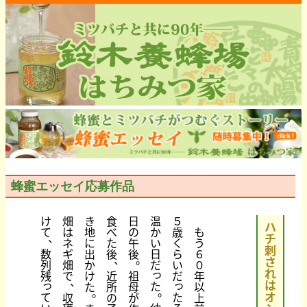
蜂蜜エッセイ応募作品
け
畑
き
食
日
温
５
ハ
て
は
地
べ
の
か
歳
も
、
チ
ネ
に
た
午
い
く
う
刺
数
ギ
出
後
後
日
ら
６
、
。
さ
列
畑
か
だ
い
０
れ
っ
残
で
け
近
祖
だ
年
、
っ
っ
は
た
た
所
母
以
。
。
オ
て
た
収
の
が
上