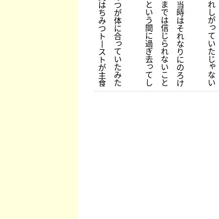
れ
と
ま
は
つ
当
し
い
で
ち
が
時
が
う
は
み
体
は
っ
間
信
つ
に
そ
て
に
じ
ト
合
れ
っ
い
過
ら
丨
な
た
て
ぎ
れ
ス
り
じ
い
去
な
ト
に
ゃ
っ
た
い
が
の
な
て
み
こ
主
ろ
い
し
た
と
食
け