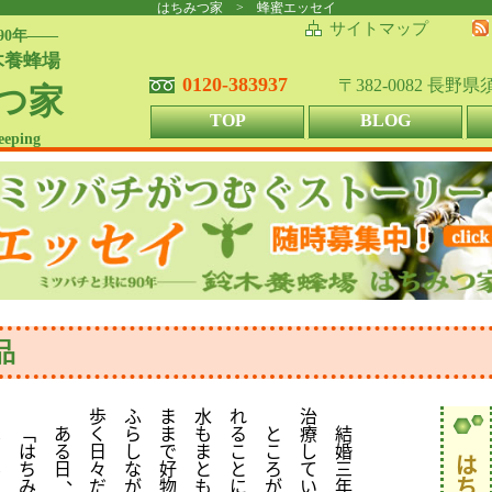
はちみつ家 > 蜂蜜エッセイ
サイトマップ
90年――
木養蜂場
0120-383937
〒382-0082 長野
つ家
TOP
BLOG
eeping
品
歩
ふ
ま
水
れ
治
は
﹁
あ
く
ら
ま
も
る
と
療
結
ち
は
る
日
し
で
ま
こ
こ
し
婚
は
み
ち
日
々
な
好
と
と
ろ
て
三
、
ち
つ
み
だ
が
物
も
に
が
い
年