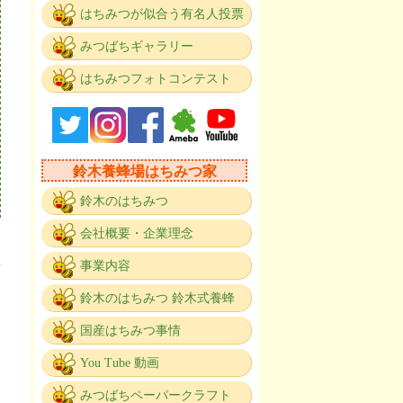
はちみつが似合う有名人投票
みつばちギャラリー
はちみつフォトコンテスト
鈴木養蜂場はちみつ家
鈴木のはちみつ
会社概要・企業理念
事業内容
鈴木のはちみつ 鈴木式養蜂
国産はちみつ事情
You Tube 動画
みつばちペーパークラフト