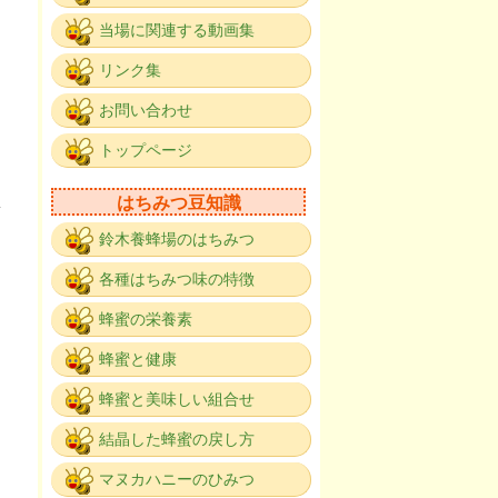
当場に関連する動画集
リンク集
お問い合わせ
。
トップページ
はちみつ豆知識
鈴木養蜂場のはちみつ
各種はちみつ味の特徴
。
蜂蜜の栄養素
蜂蜜と健康
蜂蜜と美味しい組合せ
結晶した蜂蜜の戻し方
マヌカハニーのひみつ