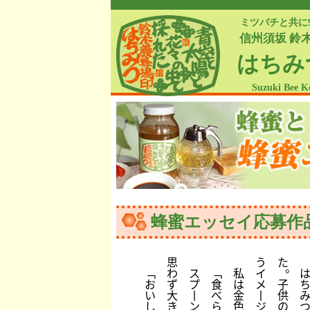
ミツバチと共に
信州須坂 鈴
はちみ
Suzuki Bee K
蜂蜜エッセイ応募作
思
う
た
。
﹁
わ
ス
﹁
私
イ
お
ず
プ
食
は
メ
子
い
大
丨
べ
金
丨
供
し
き
ン
ら
色
ジ
の