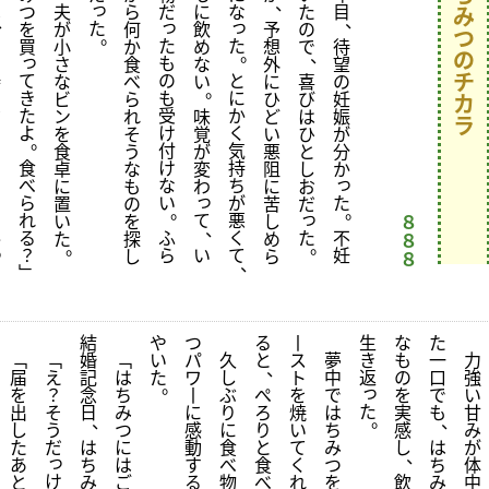
、
っ
は
つ
夫
ら
だ
に
な
た
目
み
、
、
っ
っ
た
を
が
何
飲
予
の
つ
。
た
た
そ
買
小
か
め
想
で
待
。
、
の
っ
も
の
さ
食
な
外
望
チ
て
の
と
時
な
べ
い
に
喜
の
。
き
も
に
ま
ビ
ら
ひ
び
妊
カ
た
受
か
だ
ン
れ
味
ど
は
娠
ラ
よ
け
く
口
を
そ
覚
い
ひ
が
。
付
気
に
食
う
が
悪
と
分
食
け
持
し
卓
な
変
阻
し
か
っ
べ
な
ち
て
に
も
わ
に
お
っ
ら
い
が
た
い
置
の
苦
だ
。
。
っ
れ
て
悪
な
い
を
し
８
、
る
ふ
く
た
不
か
た
探
め
８
。
。
っ
？
ら
い
て
妊
し
ら
８
、
﹂
結
や
つ
る
丨
生
な
た
﹁
﹁
婚
﹁
い
パ
久
と
ス
夢
き
も
一
力
、
届
え
記
は
た
ワ
し
ト
中
返
の
口
強
。
っ
を
？
念
ち
丨
ぶ
ぺ
を
で
を
で
い
た
出
そ
日
み
に
り
ろ
焼
は
実
も
甘
。
、
、
し
う
つ
感
に
り
い
ち
感
み
た
だ
は
に
動
食
と
て
み
し
は
が
、
、
っ
あ
ち
は
す
べ
食
く
つ
ち
体
け
と
み
ご
る
物
べ
れ
を
飲
み
中