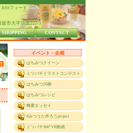
RSSフィード
県須坂市大字須坂222-3
SHOPPING
CONTACT
イベント・企画
はちみつクイーン
ミツバチイラストコンテスト
はちみつ川柳
はちみつレシピ
蜂蜜エッセイ
#みつうた作ろうproject
ミツバチ360°VR動画