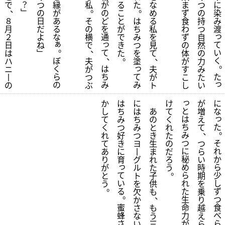
？
で
つ
縁
私
が
る
た
な
ま
つ
に
、
。
。
﹂
の
が
の
こ
め
ず
の
染
８
日
あ
そ
ど
と
は
る
食
持
み
月
だ
る
の
を
が
ち
私
わ
つ
渡
っ
２
よ
な
横
通
で
み
を
ず
自
ぁ
っ
て
日
ね
で
き
つ
見
の
然
。
、
て
い
は
﹂
た
を
て
体
の
、
。
、
ぼ
く
ハ
夫
塗
が
力
っ
く
は
ニ
が
夫
す
み
ら
ち
て
た
丨
つ
が
こ
た
っ
の
み
み
の
ぶ
ト
し
い
っ
か
は
に
け
が
に
と
し
ち
は
あ
て
増
な
っ
は
て
み
ち
の
く
え
ち
た
く
つ
み
と
れ
て
、
み
れ
好
つ
き
た
つ
そ
て
き
ヨ
生
の
つ
に
れ
あ
に
丨
ま
だ
ら
秘
か
り
育
グ
れ
ろ
い
っ
め
ら
が
ル
た
う
時
。
て
ら
少
と
ト
子
期
い
れ
し
う
を
供
を
。
る
た
ず
欠
も
乗
。
、
生
つ
か
り
蜜
命
食
さ
も
越
蜂
力
べ
な
う
え
さ
が
ら
い
三
ら