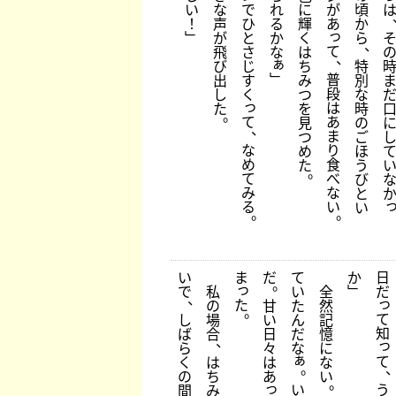
い
な
で
れ
に
が
頃
！
声
ひ
る
輝
あ
か
っ
﹂
が
と
か
く
ら
、
て
飛
さ
な
は
、
ぁ
び
じ
ち
特
﹂
普
出
す
み
別
段
し
く
つ
な
っ
は
た
を
時
。
て
あ
見
の
、
ま
つ
ご
な
り
め
ほ
め
食
た
う
。
て
べ
び
み
な
と
る
い
い
。
。
い
ま
だ
て
か
日
。
っ
で
私
い
全
﹂
だ
、
っ
た
の
甘
た
然
。
て
し
場
い
ん
記
知
ば
合
日
だ
憶
、
っ
ら
々
な
に
ぁ
て
く
は
は
な
。
の
ち
あ
い
。
っ
う
い
間
み