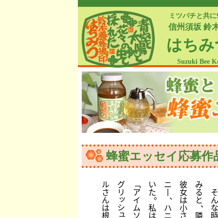
ミツバチと共に
信州須坂 鈴
はちみ
Suzuki Bee K
蜂蜜エッセイ応募作
ル
グ
﹁
い
ニ
彼
み
さ
リ
ア
た
丨
女
る
。
、
ッ
ん
イ
は
と
、
シ
は
ム
私
ハ
小
ュ
根
ソ
は
ニ
さ
隣