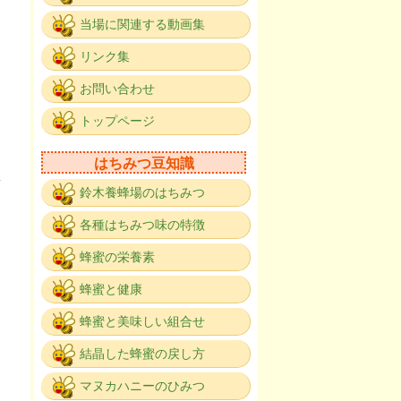
当場に関連する動画集
リンク集
お問い合わせ
。
トップページ
はちみつ豆知識
鈴木養蜂場のはちみつ
各種はちみつ味の特徴
。
蜂蜜の栄養素
蜂蜜と健康
蜂蜜と美味しい組合せ
結晶した蜂蜜の戻し方
マヌカハニーのひみつ