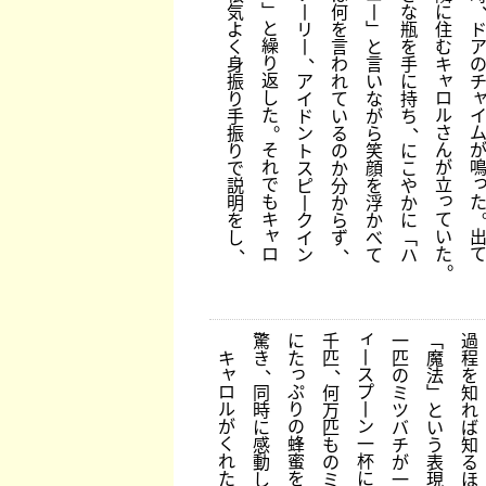
﹂
気
丨
何
丨
な
に
と
よ
リ
を
﹂
瓶
住
繰
く
丨
言
と
を
む
、
り
身
わ
言
手
キ
ャ
返
振
ア
れ
い
に
し
ロ
り
イ
て
な
持
た
ル
手
ド
い
が
ち
。
、
さ
振
ン
る
ら
そ
ん
り
ト
の
笑
に
れ
が
で
ス
か
顔
こ
で
立
説
ピ
分
を
や
っ
も
明
丨
か
浮
か
キ
て
を
ク
ら
か
に
ャ
い
し
イ
ず
べ
﹁
、
、
ロ
た
ン
て
ハ
。
ィ
驚
に
千
一
﹁
過
丨
キ
き
た
匹
匹
魔
程
、
、
ャ
っ
ス
の
法
を
ロ
ぷ
プ
同
何
ミ
﹂
知
ル
り
丨
時
万
ツ
と
れ
が
の
ン
に
匹
バ
い
ば
く
蜂
一
感
も
チ
う
知
れ
蜜
杯
動
の
が
表
る
た
を
に
し
ミ
一
現
ほ