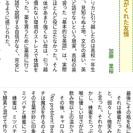
。
、
っ
る
語
慣
体
ほ
習
ど
リ
が
っ
た
見
ド
よ
で
れ
が
と
話
カ
く
。
た
知
ア
う
説
な
あ
ん
せ
に
れ
薬
﹁
ら
の
に
明
い
ま
ど
な
引
っ
た
を
基
ぬ
チ
感
す
環
り
役
い
ャ
買
本
土
越
じ
る
境
強
に
と
友
イ
う
的
地
し
ら
自
の
く
立
い
情
、
ム
た
な
た
れ
信
ス
な
た
う
が
め
英
文
の
た
が
ト
い
な
現
。
鳴
に
語
化
は
な
レ
母
か
実
。
っ
っ
薬
﹂
の
高
く
ス
は
加
、
、
た
局
た
は
違
校
で
高
藤
。
。
、
に
い
一
完
体
引
校
、
っ
出
行
そ
実
年
全
調
の
里
て
こ
越
ん
際
英
生
に
を
英
桜
で
ミ
そ
チ
﹁
飲
喉
か
と
と
最
、
酵
蜂
ツ
の
は
そ
み
に
し
言
そ
後
No 
、
っ
素
蜜
バ
言
魔
の
物
優
弱
れ
に
problem! 
た
と
は
チ
葉
法
後
以
し
蜂
々
は
そ
。
、
、
混
と
が
を
上
い
蜜
し
蜂
の
そ
ぜ
ミ
蜂
妙
作
キ
の
甘
を
く
蜜
瓶
ャ
れ
て
ツ
蜜
に
る
温
さ
た
微
だ
を
っ
っ
ロ
か
作
バ
に
印
の
か
が
笑
私
Bees 
ル
ぷ
ら
た
り
チ
つ
象
よ
さ
広
み
に