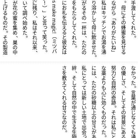
。
に
り
私
上
が
い
に
！
を
が
な
手
、
お
溶
は
母
げ
花
て
残
︶
make 
も
る
が
渡
礼
か
キ
に
る
の
調
り
﹂
た
そ
ら
し
、
ッ
を
し
そ
も
蜜
べ
と
ら
の
﹁
て
magic!
チ
伝
て
の
の
を
始
私
言
し
一
あ
く
っ
ン
え
母
蜂
だ
集
め
は
て
杯
り
れ
。
で
て
る
に
蜜
め
た
そ
く
は
が
た
、
。
、
︵
お
笑
と
飲
を
そ
れ
れ
た
ミ
っ
湯
彼
ま
見
の
巣
以
た
た
い
。
ツ
た
を
女
せ
せ
製
の
来
だ
ね
。
、
バ
沸
は
た
る
造
中
の
﹂
。
さ
絆
私
に
な
努
の
な
、
を
に
は
薬
力
優
か
、
っ
教
そ
と
よ
と
し
っ
た
え
し
た
り
自
さ
、
て
て
て
だ
も
然
は
言
く
自
の
心
の
そ
新
葉
れ
然
砂
に
奇
し
し
が
る
の
糖
効
跡
て
。
い
通
甘
中
以
く
そ
土
じ
さ
で
上
も
そ
の
地
な
な
生
の
の
れ
背
で
く
の
き
甘
だ
は
景
っ
出
て
だ
る
さ
私
に
。
会
た
も
生
が
に
あ
。
っ
通
物
あ
と
る