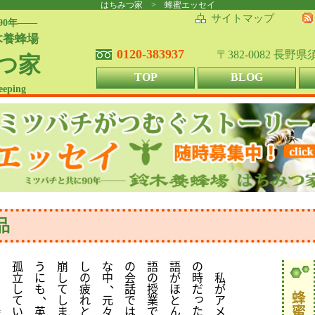
はちみつ家 > 蜂蜜エッセイ
サイトマップ
90年――
木養蜂場
0120-383937
〒382-0082 長野
つ家
TOP
BLOG
eeping
品
孤
う
崩
し
な
の
語
語
の
そ
立
に
し
の
中
会
の
が
時
私
、
ん
し
も
て
疲
話
授
ほ
だ
が
、
蜂
っ
な
て
し
れ
元
で
業
と
ア
蜜
た
時
い
英
ま
と
々
は
で
ん
メ