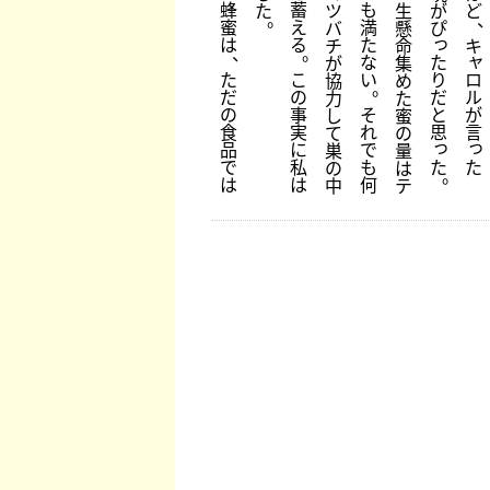
蜂
蓄
も
た
ツ
生
が
ど
。
蜜
え
満
バ
懸
ぴ
っ
は
る
た
チ
命
キ
、
。
ャ
な
た
が
集
た
こ
い
り
ロ
協
め
。
だ
の
だ
ル
力
た
の
事
そ
と
が
し
蜜
食
実
れ
思
言
て
の
っ
っ
品
に
で
巣
量
た
た
で
私
も
の
は
。
は
は
何
中
テ