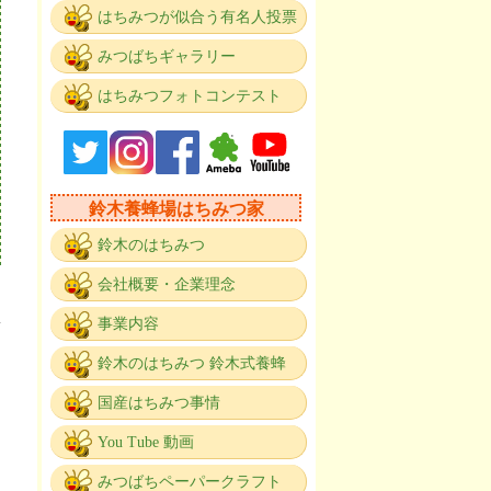
はちみつが似合う有名人投票
みつばちギャラリー
はちみつフォトコンテスト
鈴木養蜂場はちみつ家
鈴木のはちみつ
会社概要・企業理念
事業内容
鈴木のはちみつ 鈴木式養蜂
国産はちみつ事情
You Tube 動画
みつばちペーパークラフト