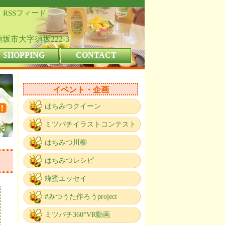
RSSフィード
県須坂市大字須坂222-3
SHOPPING
CONTACT
イベント・企画
はちみつクイーン
ミツバチイラストコンテスト
はちみつ川柳
はちみつレシピ
蜂蜜エッセイ
#みつうた作ろうproject
ミツバチ360°VR動画