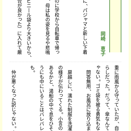
合
ビ
の
に
、
が
ニ
母
に
良
丨
は
学
パ
か
ル
私
校
ジ
っ
ャ
袋
の
か
た
マ
よ
姿
ら
︶
と
り
を
自
に
新
大
見
転
岡
入
し
き
る
車
崎
れ
い
い
や
で
て
下
か
悲
帰
恵
っ
厳
着
ら
鳴
子
、
ゃ
も
う
あ
の
ら
重
。
な
仲
に
る
様
扉
問
し
に
い
が
も
か
子
越
答
だ
雨
。
っ
悪
中
と
が
し
無
風
、
ゴ
た
く
に
伝
に
用
か
。
、
、
ミ
な
い
湯
わ
ら
っ
っ
袋
だ
る
船
濡
お
守
っ
っ
た
て
を
こ
の
れ
風
て
訳
く
被
て
と
中
た
呂
、
じ
る
る
い
は
で
制
に
。
ゃ
傘
勇
た
バ
息
服
放
な
な
小
気
が
レ
を
を
り
、
い
ん
言
も
バ
ひ
洗
込
。
て
の
な
自
レ
そ
濯
ま