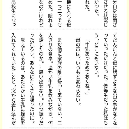
高
さ
一
か
分
な
め
機
れ
っ
校
せ
つ
自
の
た
に
た
。
。
生
た
る
二
身
だ
入
。
に
状
つ
は
け
隠
れ
な
況
で
雨
れ
れ
る
っ
じ
も
ざ
ど
よ
母
っ
っ
入
を
人
う
て
、
た
て
れ
覚
話
き
ま
母
﹁
だ
だ
い
て
え
し
り
だ
の
牛
ど
ん
っ
ろ
く
て
た
の
他
声
乳
こ
だ
た
う
れ
い
の
食
に
は
あ
に
ん
、
、
っ
だ
て
る
か
卓
家
も
と
。
。
け
あ
た
い
の
族
い
い
母
だ
ん
め
た
は
温
の
つ
な
に
…
、
っ
な
て
こ
思
か
誰
も
い
話
。
た
に
お
と
あ
い
い
も
と
す
。
た
く
と
た
出
牛
帰
変
よ
、
っ
優
く
ね
た
せ
乳
わ
う
。
等
さ
て
窓
か
な
を
ら
な
生
ん
来
﹂
か
い
い
飲
な
出
。
だ
喋
て
ら
牛
み
い
来
。
っ
っ
い
差
乳
い
な
事
た
た
な
し
に
つ
が
が
私
の
い
込
蜂
振
ら
な
、
、
は
に
ん
蜜
り
く
。
も
二
だ
を
だ
何
な