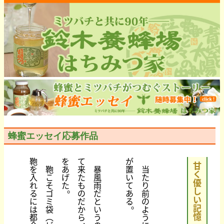
蜂蜜エッセイ応募作品
鞄
を
て
が
甘
を
鞄
あ
来
暴
置
当
く
入
こ
げ
た
風
い
た
優
れ
そ
た
も
雨
て
り
。
し
る
ゴ
の
だ
あ
前
い
に
ミ
だ
と
る
の
。
記
は
袋
か
い
よ
憶
都
︵
ら
う
う
、