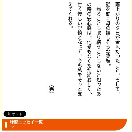
え
甘
の
話
雨
て
く
時
飾
を
上
く
優
の
る
聞
が
れ
し
安
こ
く
り
る
い
心
と
母
の
。
記
感
も
の
夕
憶
は
取
嬉
日
、
と
り
し
が
な
他
繕
そ
金
っ
愛
う
う
色
て
も
こ
な
だ
、
っ
な
と
笑
今
た
く
も
顔
。
も
こ
た
な
私
と
だ
い
。
を
愛
と
そ
そ
お
知
っ
っ
し
︵
し
と
た
て
完
く
、
、
支
あ
︶
蜂蜜エッセイ一覧
=>