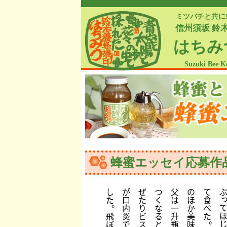
ミツバチと共に
信州須坂 鈴
はちみ
Suzuki Bee K
蜂蜜エッセイ応募作
し
が
ぜ
つ
父
の
て
た
口
た
く
は
ほ
食
。
内
り
な
一
か
べ
飛
炎
ビ
る
升
美
た
。
ぼ
で
ス
と
瓶
味