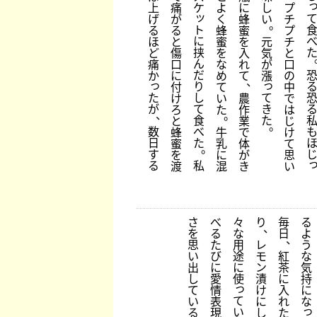
上
痛
ケ
よ
に
し
プ
ッ
げ
が
く
蜂
い
チ
。
ト
る
る
蜂
蜜
プ
に
ほ
と
蜜
を
元
チ
挟
ど
傷
を
入
気
と
ん
痛
口
な
れ
が
口
だ
か
に
め
て
漲
の
、
っ
っ
り
付
て
中
た
し
て
け
い
農
で
が
て
き
ろ
た
作
は
、
。
食
た
と
業
じ
。
数
べ
蜂
牛
で
け
日
た
蜜
乳
体
て
。
す
を
に
が
思
る
私
渡
混
き
い
さ
べ
々
り
毎
る
、
を
る
な
日
よ
、
思
た
用
レ
う
い
び
途
モ
紅
な
出
に
に
ン
茶
気
し
愛
使
漬
に
持
っ
て
情
け
入
に
て
い
表
に
れ
な
っ
い
る
現
し
た