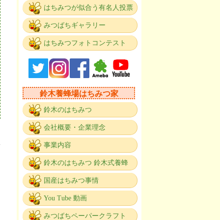
はちみつが似合う有名人投票
みつばちギャラリー
はちみつフォトコンテスト
鈴木養蜂場はちみつ家
鈴木のはちみつ
会社概要・企業理念
事業内容
鈴木のはちみつ 鈴木式養蜂
国産はちみつ事情
。
You Tube 動画
みつばちペーパークラフト