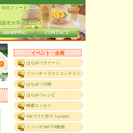
RSSフィード
県須坂市大字須坂222-3
SHOPPING
CONTACT
イベント・企画
はちみつクイーン
ミツバチイラストコンテスト
はちみつ川柳
はちみつレシピ
蜂蜜エッセイ
#みつうた作ろうproject
ミツバチ360°VR動画