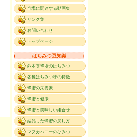
当場に関連する動画集
リンク集
。
お問い合わせ
トップページ
はちみつ豆知識
鈴木養蜂場のはちみつ
各種はちみつ味の特徴
蜂蜜の栄養素
蜂蜜と健康
蜂蜜と美味しい組合せ
結晶した蜂蜜の戻し方
マヌカハニーのひみつ