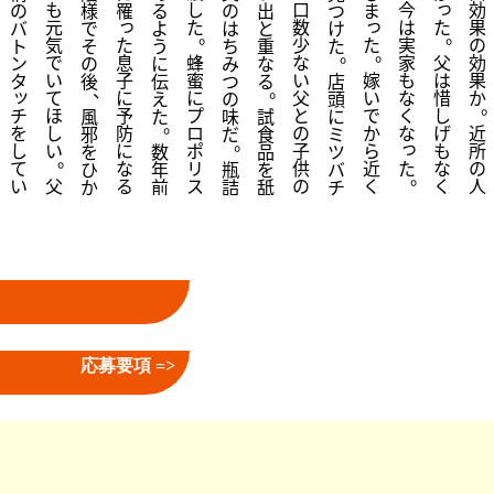
っ
も
し
口
今
効
の
様
罹
る
の
出
つ
ま
。
っ
っ
元
た
数
は
た
果
バ
で
よ
は
と
け
。
。
気
た
少
た
実
の
ト
そ
う
ち
重
た
。
。
で
息
蜂
な
家
父
効
ン
の
に
み
な
い
子
蜜
い
嫁
も
は
果
タ
後
伝
つ
る
店
、
。
ッ
て
に
に
父
い
な
惜
か
え
の
頭
チ
ほ
予
プ
と
で
く
し
風
た
味
試
に
。
を
し
防
ロ
の
か
な
げ
近
邪
だ
食
ミ
。
っ
し
い
に
ポ
子
ら
も
所
を
数
品
ツ
。
た
て
な
リ
供
近
な
の
ひ
年
瓶
を
バ
。
い
父
る
ス
の
く
く
人
か
前
詰
舐
チ
応募要項 =>