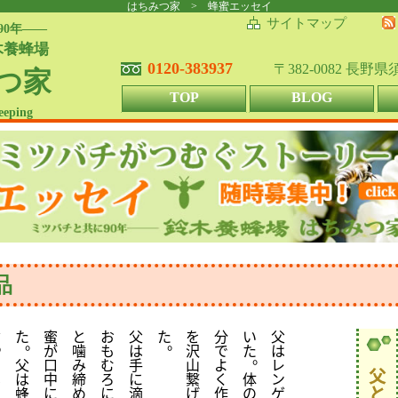
はちみつ家 > 蜂蜜エッセイ
サイトマップ
90年――
木養蜂場
0120-383937
〒382-0082 長野
つ家
TOP
BLOG
eeping
品
ぶ
た
蜜
と
お
父
た
を
分
い
父
。
。
っ
が
噛
も
は
沢
で
た
は
。
て
父
口
み
む
手
山
よ
レ
父
ほ
は
中
締
ろ
に
繋
く
体
ン
と
じ
蜂
に
め
に
滴
げ
作
の
ゲ