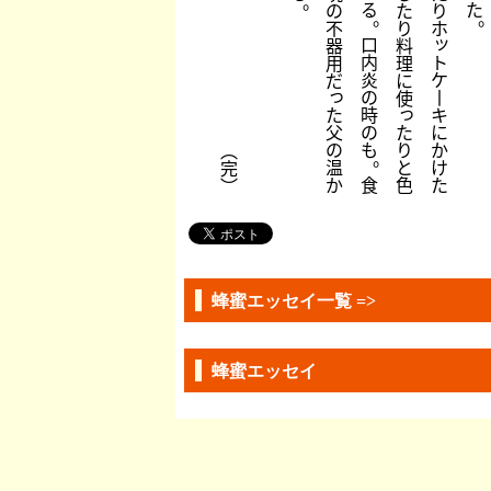
。
る
た
の
た
り
。
不
り
ホ
ッ
口
器
料
内
ト
用
理
炎
ケ
だ
に
っ
の
丨
使
っ
た
時
キ
父
の
た
に
の
も
り
か
︵
。
温
と
け
完
か
食
色
た
︶
蜂蜜エッセイ一覧 =>
蜂蜜エッセイ