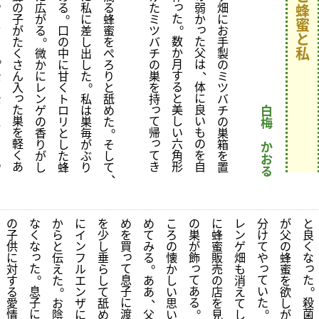
っ
っ
の
広
る
私
る
た
弱
畑
蜂
。
て
た
子
が
に
蜂
ミ
か
に
蜜
。
っ
食
が
る
口
差
蜜
ツ
お
。
と
べ
数
た
た
の
し
を
バ
手
私
た
か
父
く
微
中
出
ぺ
チ
製
。
月
は
さ
か
に
し
ろ
の
の
、
恐
す
ん
に
甘
た
り
巣
ミ
。
る
る
体
入
レ
く
と
を
ツ
っ
恐
と
に
ン
ト
私
舐
持
バ
っ
る
た
美
良
ゲ
ロ
は
め
チ
白
私
巣
て
し
い
の
リ
巣
た
の
梅
。
も
を
帰
い
も
香
と
毎
巣
っ
ほ
軽
六
の
り
し
が
そ
箱
か
じ
て
く
角
を
が
た
ぶ
し
を
お
っ
き
あ
形
自
し
蜂
り
て
置
る
、
の
な
か
に
を
め
め
こ
の
に
レ
分
が
と
子
く
ら
イ
少
を
て
ろ
巣
蜂
ン
け
父
良
供
な
と
ン
し
買
み
の
が
蜜
ゲ
て
の
く
っ
っ
に
伝
フ
垂
る
懐
飾
販
畑
や
蜂
な
。
っ
っ
っ
た
て
対
え
ル
ら
か
売
も
蜜
。
息
て
て
た
す
た
エ
し
あ
し
の
消
を
。
息
子
あ
い
る
ン
て
あ
い
店
え
欲
、
子
に
る
た
殺
愛
お
ザ
舐
思
を
て
し
。
。
に
渡
菌
情
陰
に
め
父
い
見
し
が