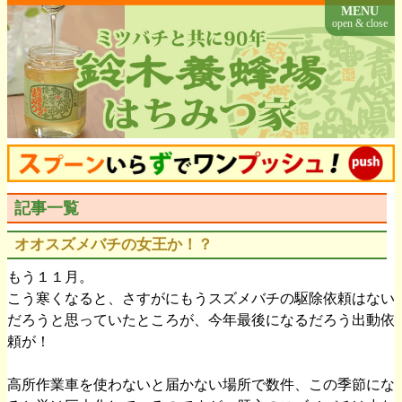
MENU
open & close
記事一覧
オオスズメバチの女王か！？
もう１１月。
こう寒くなると、さすがにもうスズメバチの駆除依頼はない
だろうと思っていたところが、今年最後になるだろう出動依
頼が！
高所作業車を使わないと届かない場所で数件、この季節にな