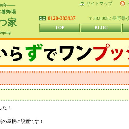
サイトマップ
90年――
木養蜂場
0120-383937
〒382-0082 長野
つ家
TOP
BLOG
eeping
！
した！
舗の屋根に設置です！