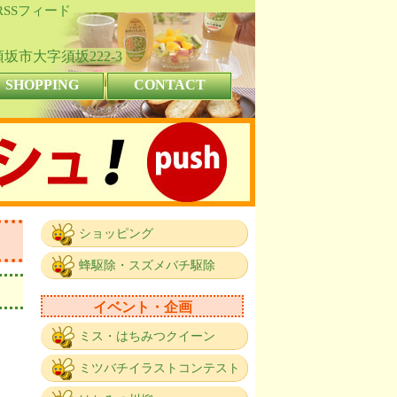
RSSフィード
県須坂市大字須坂222-3
SHOPPING
CONTACT
ショッピング
蜂駆除・スズメバチ駆除
イベント・企画
ミス・はちみつクイーン
ミツバチイラストコンテスト