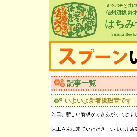
ミツバチと共に
信州須坂 鈴
はちみ
Suzuki Bee K
記事一覧
いよいよ新看板設置です
昨日、新しい看板ができあがってきま
大工さんに来ていただき、いよいよ店