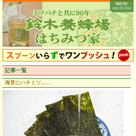
MENU
open & close
記事一覧
海苔にハチミツ……