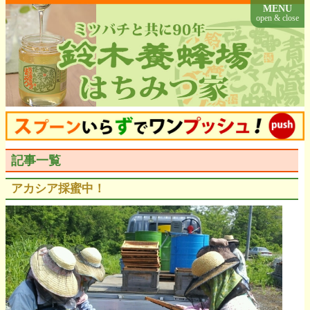
MENU
open & close
記事一覧
アカシア採蜜中！