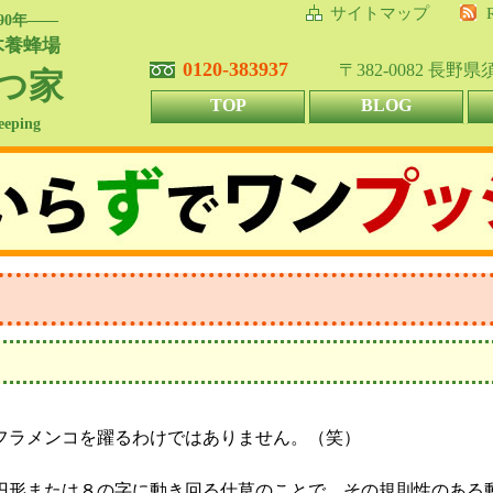
サイトマップ
90年――
木養蜂場
0120-383937
〒382-0082 長野
つ家
TOP
BLOG
eeping
フラメンコを躍るわけではありません。（笑）
円形または８の字に動き回る仕草のことで、その規則性のある