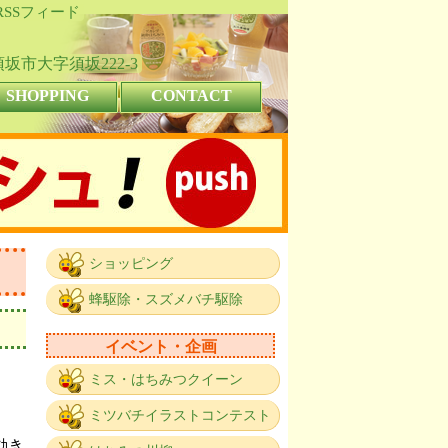
RSSフィード
県須坂市大字須坂222-3
SHOPPING
CONTACT
ショッピング
蜂駆除・スズメバチ駆除
イベント・企画
ミス・はちみつクイーン
ミツバチイラストコンテスト
動き