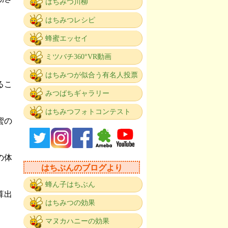
はちみつ川柳
はちみつレシピ
蜂蜜エッセイ
ミツバチ360°VR動画
はちみつが似合う有名人投票
るこ
みつばちギャラリー
はちみつフォトコンテスト
蜜の
の体
はちぶんのブログより
蜂ん子はちぶん
算出
はちみつの効果
マヌカハニーの効果