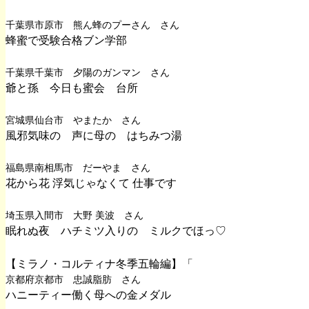
千葉県市原市 熊ん蜂のプーさん さん
蜂蜜で受験合格ブン学部
千葉県千葉市 夕陽のガンマン さん
爺と孫 今日も蜜会 台所
宮城県仙台市 やまたか さん
風邪気味の 声に母の はちみつ湯
福島県南相馬市 だーやま さん
花から花 浮気じゃなくて 仕事です
埼玉県入間市 大野 美波 さん
眠れぬ夜 ハチミツ入りの ミルクでほっ♡
【ミラノ・コルティナ冬季五輪編】「
京都府京都市 忠誠脂肪 さん
ハニーティー働く母への金メダル