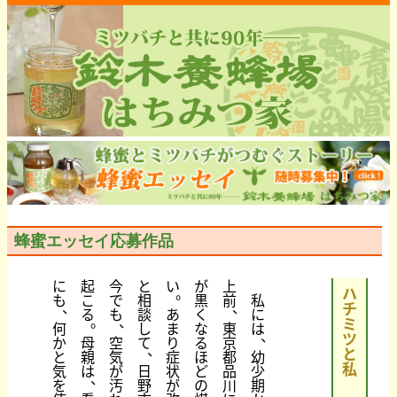
蜂蜜エッセイ応募作品
に
起
今
と
い
が
上
。
ハ
も
こ
で
相
黒
前
私
、
、
チ
る
も
談
あ
く
に
。
、
ミ
何
し
ま
な
東
は
、
ツ
か
母
空
て
り
る
京
、
と
と
親
気
症
ほ
都
幼
私
気
は
が
日
状
ど
品
少
、
を
汚
野
が
の
川
期