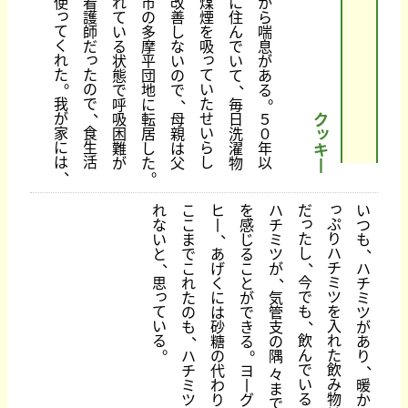
使
看
れ
市
改
煤
に
か
っ
護
て
の
善
煙
住
ら
て
師
い
多
し
を
ん
喘
く
だ
る
摩
な
吸
で
息
っ
っ
れ
状
平
い
い
が
た
た
て
態
団
の
て
あ
。
、
の
い
で
地
で
る
、
。
我
で
た
呼
に
毎
、
が
せ
吸
転
母
日
５
ク
ッ
家
食
い
困
居
親
洗
０
に
生
ら
難
し
は
濯
年
キ
は
活
し
が
た
父
物
以
丨
、
。
っ
れ
こ
ヒ
を
ハ
だ
い
っ
ぷ
な
こ
丨
感
チ
つ
、
た
り
い
ま
じ
ミ
も
、
し
ハ
と
で
あ
る
ツ
、
、
チ
こ
げ
こ
が
ハ
、
今
ミ
思
れ
く
と
チ
っ
で
ツ
た
に
が
気
ミ
て
も
を
の
は
で
管
ツ
、
い
入
も
砂
き
支
が
、
る
飲
れ
糖
る
の
あ
。
。
ん
た
ハ
の
隅
り
、
で
飲
チ
代
ヨ
々
い
み
ミ
わ
丨
暖
ま
る
物
ツ
り
グ
か
で
。