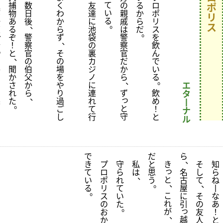
て
私
捕
数
く
友
の
る
ロ
ポ
い
が
物
日
わ
達
親
か
ポ
リ
る
一
あ
後
か
に
戚
ら
リ
。
、
ス
度
る
ら
池
は
だ
ス
、
。
ぞ
警
ず
袋
警
を
、
行
！
察
の
察
飲
っ
と
官
そ
裏
官
ん
、
た
の
の
カ
だ
で
事
聞
伯
場
ジ
か
い
の
か
父
を
ノ
ら
る
、
。
あ
さ
か
や
に
エ
る
れ
ら
り
連
ず
飲
タ
、
っ
裏
た
過
れ
め
丨
。
カ
と
ご
て
！
ナ
ジ
守
し
行
と
ル
で
だ
ら
、
き
プ
守
私
と
き
そ
知
っ
て
ロ
ら
は
思
名
し
ら
、
と
い
ポ
れ
う
古
て
ね
、
。
、
る
リ
て
屋
丨
。
こ
ス
い
に
そ
な
れ
の
た
引
の
あ
。
っ
が
お
友
！
、
越
か
人
と