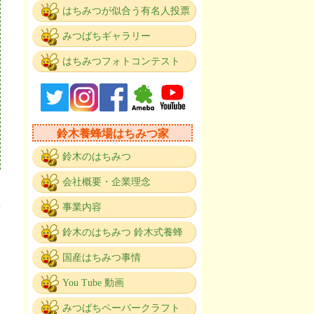
はちみつが似合う有名人投票
みつばちギャラリー
はちみつフォトコンテスト
鈴木養蜂場はちみつ家
鈴木のはちみつ
会社概要・企業理念
事業内容
鈴木のはちみつ 鈴木式養蜂
国産はちみつ事情
You Tube 動画
みつばちペーパークラフト