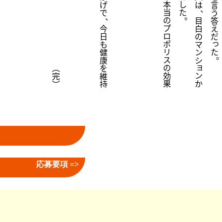
本
し
げ
は
言
、
当
た
で
う
。
、
の
目
答
プ
今
白
え
ロ
日
の
だ
っ
ポ
も
マ
リ
た
健
ン
ス
康
シ
ョ
の
︵
を
効
ン
完
維
果
か
︶
持
応募要項 =>