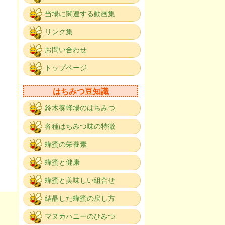
当場に関連する動画集
リンク集
お問い合わせ
。
トップページ
はちみつ豆知識
鈴木養蜂場のはちみつ
各種はちみつ味の特徴
蜂蜜の栄養素
蜂蜜と健康
蜂蜜と美味しい組合せ
結晶した蜂蜜の戻し方
マヌカハニーのひみつ