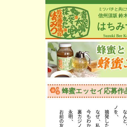
ミツバチと共に
信州須坂 鈴
はちみ
Suzuki Bee K
蜂蜜エッセイ応募作
ノ
お
永
裏
今
な
摘
を
、
前
明
カ
も
ぜ
発
、
、
の
ジ
わ
し
友
ノ
か
私
た