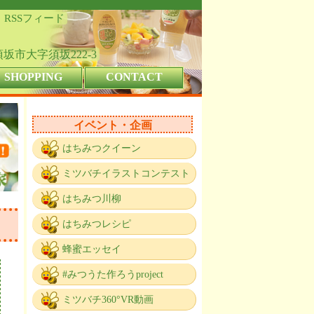
RSSフィード
県須坂市大字須坂222-3
SHOPPING
CONTACT
イベント・企画
はちみつクイーン
ミツバチイラストコンテスト
はちみつ川柳
はちみつレシピ
蜂蜜エッセイ
#みつうた作ろうproject
ミツバチ360°VR動画