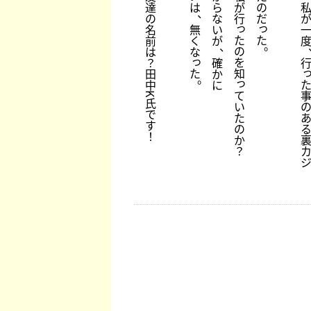
達
は
ら
が
の
、
の
な
行
だ
っ
っ
名
無
い
た
た
前
く
が
。
、
の
は
な
っ
を
？
確
た
知
田
か
。
っ
中
に
て
K
氏
い
で
た
す
の
！
か
？