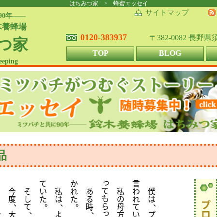
はちみつ家 > 蜂蜜エッセイ
サイトマップ
90年――
木養蜂場
0120-383937
〒382-0082 長野
つ家
TOP
BLOG
eeping
品
っ
て
か
言
て
な
今
そ
い
私
れ
あ
私
わ
僕
も
ん
度
し
た
は
た
る
の
れ
は
、
。
、
。
、
プ
ら
と
て
時
母
て
、
、
、
っ
ロ
大
よ
方
い
プ